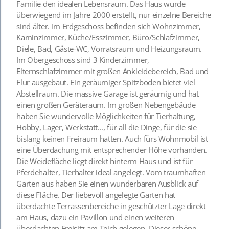
Familie den idealen Lebensraum. Das Haus wurde
überwiegend im Jahre 2000 erstellt, nur einzelne Bereiche
sind älter. Im Erdgeschoss befinden sich Wohnzimmer,
Kaminzimmer, Küche/Esszimmer, Büro/Schlafzimmer,
Diele, Bad, Gäste-WC, Vorratsraum und Heizungsraum.
Im Obergeschoss sind 3 Kinderzimmer,
Elternschlafzimmer mit großen Ankleidebereich, Bad und
Flur ausgebaut. Ein geräumiger Spitzboden bietet viel
Abstellraum. Die massive Garage ist geräumig und hat
einen großen Geräteraum. Im großen Nebengebäude
haben Sie wundervolle Möglichkeiten für Tierhaltung,
Hobby, Lager, Werkstatt..., für all die Dinge, für die sie
bislang keinen Freiraum hatten. Auch fürs Wohnmobil ist
eine Überdachung mit entsprechender Höhe vorhanden.
Die Weidefläche liegt direkt hinterm Haus und ist für
Pferdehalter, Tierhalter ideal angelegt. Vom traumhaften
Garten aus haben Sie einen wunderbaren Ausblick auf
diese Fläche. Der liebevoll angelegte Garten hat
überdachte Terrassenbereiche in geschützter Lage direkt
am Haus, dazu ein Pavillon und einen weiteren
überdachten Freisitz am Teich gelegen. Dieser schöne