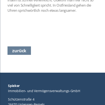
Inseln ist schnell verwirklicht. Obwohl man hier nicht so
viel von Schnelligkeit spricht. In Ostfriesland gehen die
Uhren sprichwörtlich noch etwas langsamer.
zurück
Spieker
Immobilien- und Vermögensverwaltungs-GmbH
Schützenstraße 4
26670 Uplengen-Remels